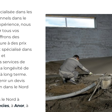
ialisée dans les
onnels dans le
expérience, nous
r tous vos
ffrons des
ure à des prix
t spécialisé dans
 et
s services de
la longévité de
n à long terme.
nir un devis
n dans le Nord
 le Nord à
ecies
Anor
, à
, à